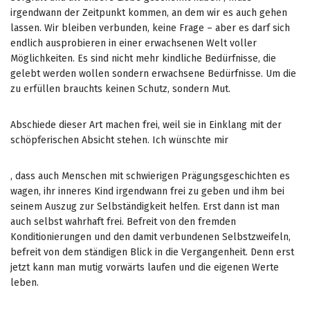
t
irgendwann der Zeitpunkt kommen, an dem wir es auch gehen
s
lassen. Wir bleiben verbunden, keine Frage – aber es darf sich
w
endlich ausprobieren in einer erwachsenen Welt voller
i
Möglichkeiten. Es sind nicht mehr kindliche Bedürfnisse, die
t
gelebt werden wollen sondern erwachsene Bedürfnisse. Um die
h
zu erfüllen brauchts keinen Schutz, sondern Mut.
o
u
t
Abschiede dieser Art machen frei, weil sie in Einklang mit der
a
schöpferischen Absicht stehen. Ich wünschte mir
m
e
I
, dass auch Menschen mit schwierigen Prägungsgeschichten es
d
n
wagen, ihr inneres Kind irgendwann frei zu geben und ihm bei
i
e
seinem Auszug zur Selbständigkeit helfen. Erst dann ist man
c
e
auch selbst wahrhaft frei. Befreit von den fremden
i
d
Konditionierungen und den damit verbundenen Selbstzweifeln,
n
t
befreit von dem ständigen Blick in die Vergangenheit. Denn erst
e
h
jetzt kann man mutig vorwärts laufen und die eigenen Werte
i
e
leben.
s
p
b