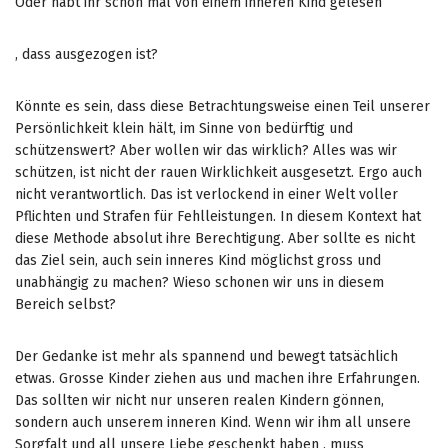
Oder habt ihr schon mal von einem inneren Kind gelesen
B
, dass ausgezogen ist?
u
t
Könnte es sein, dass diese Betrachtungsweise einen Teil unserer
d
Persönlichkeit klein hält, im Sinne von bedürftig und
e
schützenswert? Aber wollen wir das wirklich? Alles was wir
p
schützen, ist nicht der rauen Wirklichkeit ausgesetzt. Ergo auch
e
nicht verantwortlich. Das ist verlockend in einer Welt voller
n
Pflichten und Strafen für Fehlleistungen. In diesem Kontext hat
d
diese Methode absolut ihre Berechtigung. Aber sollte es nicht
i
das Ziel sein, auch sein inneres Kind möglichst gross und
n
unabhängig zu machen? Wieso schonen wir uns in diesem
g
Bereich selbst?
p
a
Der Gedanke ist mehr als spannend und bewegt tatsächlich
t
etwas. Grosse Kinder ziehen aus und machen ihre Erfahrungen.
i
Das sollten wir nicht nur unseren realen Kindern gönnen,
e
sondern auch unserem inneren Kind. Wenn wir ihm all unsere
n
Sorgfalt und all unsere Liebe geschenkt haben , muss