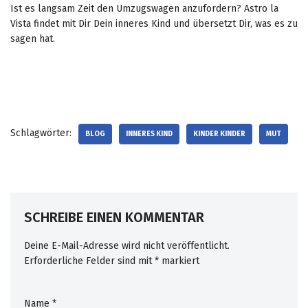
e
Ist es langsam Zeit den Umzugswagen anzufordern? Astro la
a
r
Vista findet mit Dir Dein inneres Kind und übersetzt Dir, was es zu
c
s
sagen hat.
t
o
e
n
r
b
i
e
a
c
l
a
.
Schlagwörter:
BLOG
INNERES KIND
KINDER KINDER
MUT
u
O
s
n
e
e
h
d
e
o
o
SCHREIBE EINEN KOMMENTAR
c
f
t
f
Deine E-Mail-Adresse wird nicht veröffentlicht.
o
e
Erforderliche Felder sind mit
*
markiert
r
r
k
e
e
Name
*
d