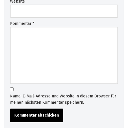
Website
e
m
s
i
Kommentar
*
m
u
l
a
t
e
d
m
i
s
u
Name, E-Mail-Adresse und Website in diesem Browser für
s
meinen nächsten Kommentar speichern.
e
i
n
t