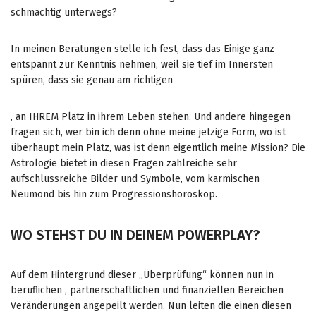
schmächtig unterwegs?
In meinen Beratungen stelle ich fest, dass das Einige ganz
entspannt zur Kenntnis nehmen, weil sie tief im Innersten
spüren, dass sie genau am richtigen
T
, an IHREM Platz in ihrem Leben stehen. Und andere hingegen
h
fragen sich, wer bin ich denn ohne meine jetzige Form, wo ist
e
überhaupt mein Platz, was ist denn eigentlich meine Mission? Die
a
Astrologie bietet in diesen Fragen zahlreiche sehr
c
aufschlussreiche Bilder und Symbole, vom karmischen
t
Neumond bis hin zum Progressionshoroskop.
i
o
WO STEHST DU IN DEINEM POWERPLAY?
n
i
n
Auf dem Hintergrund dieser „Überprüfung“ können nun in
t
beruflichen , partnerschaftlichen und finanziellen Bereichen
e
Veränderungen angepeilt werden. Nun leiten die einen diesen