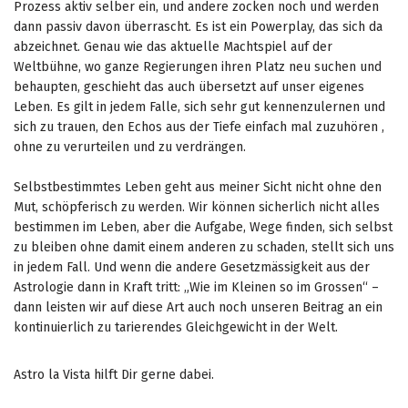
r
Prozess aktiv selber ein, und andere zocken noch und werden
f
dann passiv davon überrascht. Es ist ein Powerplay, das sich da
a
abzeichnet. Genau wie das aktuelle Machtspiel auf der
c
Weltbühne, wo ganze Regierungen ihren Platz neu suchen und
e
behaupten, geschieht das auch übersetzt auf unser eigenes
w
Leben. Es gilt in jedem Falle, sich sehr gut kennenzulernen und
e
sich zu trauen, den Echos aus der Tiefe einfach mal zuzuhören ,
n
ohne zu verurteilen und zu verdrängen.
t
t
Selbstbestimmtes Leben geht aus meiner Sicht nicht ohne den
o
Mut, schöpferisch zu werden. Wir können sicherlich nicht alles
a
bestimmen im Leben, aber die Aufgabe, Wege finden, sich selbst
f
zu bleiben ohne damit einem anderen zu schaden, stellt sich uns
f
in jedem Fall. Und wenn die andere Gesetzmässigkeit aus der
e
Astrologie dann in Kraft tritt: „Wie im Kleinen so im Grossen“ –
c
dann leisten wir auf diese Art auch noch unseren Beitrag an ein
t
kontinuierlich zu tarierendes Gleichgewicht in der Welt.
r
i
Astro la Vista hilft Dir gerne dabei.
s
k