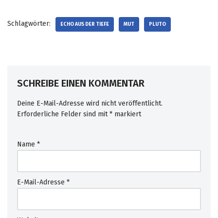
o
n
Schlagwörter:
ECHO AUS DER TIEFE
MUT
PLUTO
t
h
e
r
e
SCHREIBE EINEN KOMMENTAR
v
i
Deine E-Mail-Adresse wird nicht veröffentlicht.
e
Erforderliche Felder sind mit
*
markiert
w
o
f
Name
*
m
e
r
o
E-Mail-Adresse
*
p
e
n